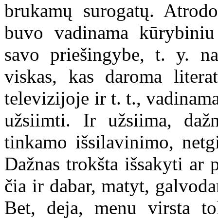
brukamų surogatų. Atrodo,
buvo vadinama kūrybiniu 
savo priešingybe, t. y. n
viskas, kas daroma literatū
televizijoje ir t. t., vadinam
užsiimti. Ir užsiima, daž
tinkamo išsilavinimo, netg
Dažnas trokšta išsakyti ar 
čia ir dabar, matyt, galvoda
Bet, deja, menu virsta to