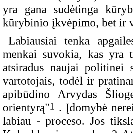
yra gana sudėtinga kūrybi
kūrybinio įkvėpimo, bet ir
Labiausiai tenka apgaile
menkai suvokia, kas yra ti
atsiradus naujai politinei
vartotojais, todėl ir pratin
apibūdino Arvydas Šliog
1
orientyrą"
. Įdomybė nerei
labiau - proceso. Jos tiksla