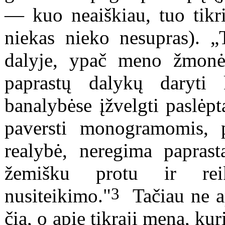
— kuo neaiškiau, tuo tikri
niekas nieko nesupras). 
dalyje, ypač meno žmonėse
paprastų dalykų daryti 
banalybėse įžvelgti paslėpt
paversti monogramomis, pe
realybė, neregima paprast
žemišku protu ir reik
3
nusiteikimo."
Tačiau ne ap
čia, o apie tikrąjį meną, kur