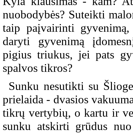
Kyla klausimas - kam? Ati
nuobodybės? Suteikti malon
taip paįvairinti gyvenimą
daryti gyvenimą įdomesn
pigius triukus, jei pats g
spalvos tikros?
Sunku nesutikti su Šlioge
prielaida - dvasios vakuum
tikrų vertybių, o kartu ir ve
sunku atskirti grūdus nuo 