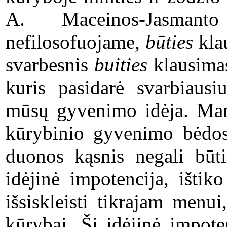
A. Maceinos-Jasmant
nefilosofuojame,
būties
kla
svarbesnis
buities
klausimas
kuris pasidarė svarbiausi
mūsų gyvenimo idėja. Mana
kūrybinio gyvenimo bėdos,
duonos kąsnis negali būti
idėjinė impotencija, ištik
išsiskleisti tikrajam menui,
kūrybai. Ši idėjinė impote