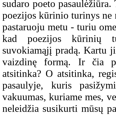
sudaro poeto pasaulėžiūra. T
poezijos kūrinio turinys n
pastaruoju metu - turiu ome
kad poezijos kūrinių t
suvokiamąjį pradą. Kartu j
vaizdinę formą. Ir čia p
atsitinka? O atsitinka, re
pasaulyje, kuris pasižym
vakuumas, kuriame mes, ver
neleidžia susikurti mūsų pa