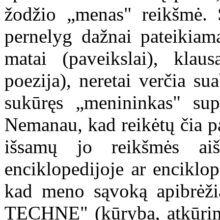
žodžio „menas" reikšmė. Š
pernelyg dažnai pateikiam
matai (paveikslai), klaus
poezija), neretai verčia su
sukūręs „menininkas" sup
Nemanau, kad reikėtų čia pa
išsamų jo reikšmės aiš
enciklopedijoje ar enciklo
kad meno sąvoką apibrėžia
TECHNE"
(kūryba, atkūri