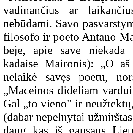
vadinančius ar laikančiu
nebūdami. Savo pasvarstym
filosofo ir poeto Antano M
beje, apie save niekada n
kadaise Maironis): „O aš
nelaikė savęs poetu, no
„Maceinos dideliam vardui 
Gal „to vieno" ir neužtek
(dabar nepelnytai užmirštas)
daug kas iš gausaus Liet