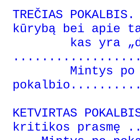
TREČIAS POKALBIS.
kūrybą bei apie t
kas yra „daug
.................
Mintys po
pokalbio.........
KETVIRTAS POKALBI
kritikos prasmę .