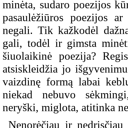
minėta, sudaro poezijos kūr
pasaulėžiūros poezijos ar
negali. Tik kažkodėl dažn
gali, todėl ir gimsta minė
šiuolaikinė poezija? Regis
atsiskleidžia jo išgyvenimu
vaizdinę formą labai kebl
niekad nebuvo sėkmingi
neryški, miglota, atitinka n
Nenorėčiau ir nedrįsčiau