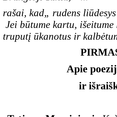
rašai, kad„ rudens liūdesys 
Jei būtume kartu, išeitume 
truputį ūkanotus ir kalbėtu
PIRMA
Apie poezij
ir išrai