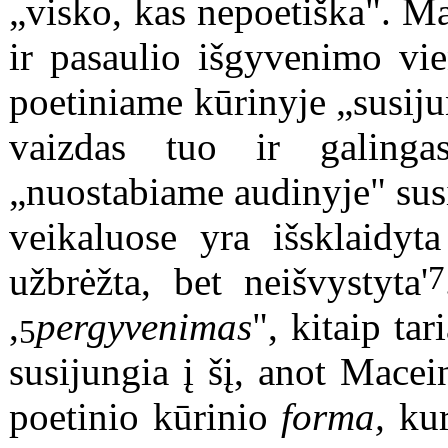
„visko, kas nepoetiška". M
ir pasaulio išgyvenimo vie
poetiniame kūrinyje „susiju
vaizdas tuo ir galinga
„nuostabiame audinyje" susit
veikaluose yra išsklaidyta
7
užbrėžta, bet neišvystyta'
,
pergyvenimas
", kitaip tar
5
susijungia į šį, anot Macei
poetinio kūrinio
forma,
kur