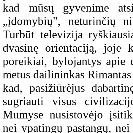
kad mūsų gyvenime atsir
„įdomybių", neturinčių n
Turbūt televizija ryškiaus
dvasinę orientaciją, joje 
poreikiai, bylojantys apie
metus dailininkas Rimantas 
kad, pasižiūrėjus dabartin
sugriauti visus civilizaci
Mumyse nusistovėjo įsitik
nei ypatingų pastangų, nei