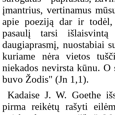
įmantrius, vertinamus mūsų
apie poeziją dar ir todėl,
pasaulį tarsi išlaisvin
daugiaprasmį, nuostabiai s
kuriame nėra vietos tušč
niekados nevirsta kūnu. O 
buvo Žodis"
(Jn 1,1).
Kadaise J. W. Goethe išs
pirma reikėtų rašyti eilėm