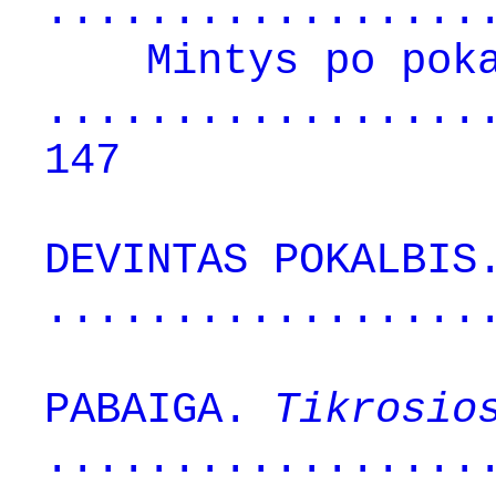
.................
Mintys po pok
.................
147
DEVINTAS POKALBIS
.................
PABAIGA.
Tikrosios
.................