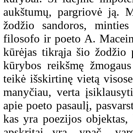
aukštumų, pargriovė ją. M
žodžio sandoros, minties
filosofo ir poeto A. Mace
kūrėjas tikrąja šio žodžio
kūrybos reikšmę žmogaus 
teikė išskirtinę vietą viso
manyčiau, verta įsiklausy
apie poeto pasaulį, pasvarst
kas yra poezijos objektas, 
apskritai yra, ypač „va