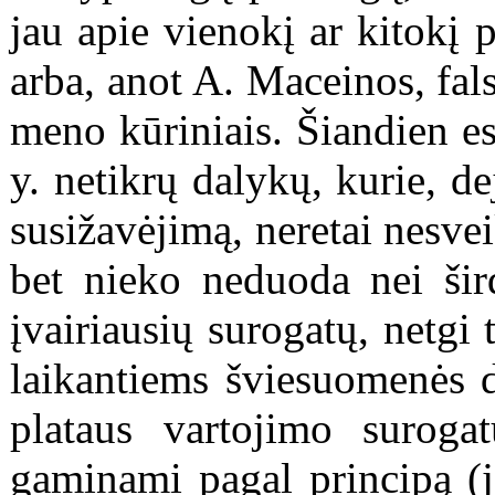
jau apie vienokį ar kitokį 
arba, anot A. Maceinos, fals
meno kūriniais. Šiandien esa
y. netikrų dalykų, kurie, d
susižavėjimą, neretai nesve
bet nieko neduoda nei šird
įvairiausių surogatų, netgi
laikantiems šviesuomenės d
plataus vartojimo suroga
gaminami pagal principą (j