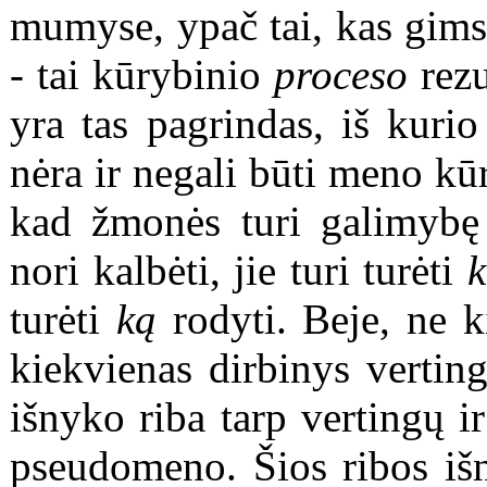
mumyse, ypač tai, kas gims
- tai kūrybinio
proceso
rezu
yra tas pagrindas, iš kuri
nėra ir negali būti meno kūr
kad žmonės turi galimybę r
nori kalbėti, jie turi turėti
k
turėti
ką
rodyti. Beje, ne k
kiekvienas dirbinys vertin
išnyko riba tarp vertingų i
pseudomeno. Šios ribos išn