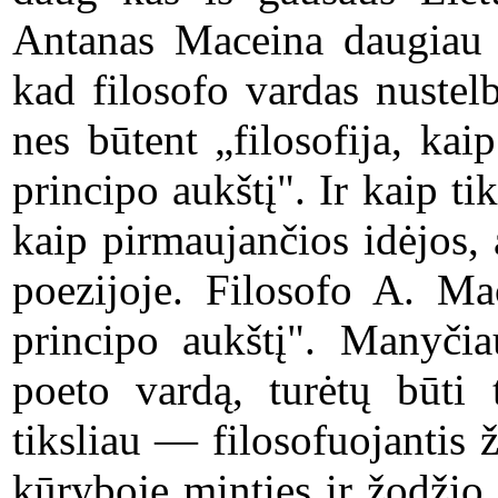
Antanas Maceina daugiau ž
kad filosofo vardas nustelb
nes būtent „filosofija, kai
principo aukštį". Ir kaip ti
kaip pirmaujančios idėjos,
poezijoje. Filosofo A. Mac
principo aukštį". Manyčia
poeto vardą, turėtų būti 
tiksliau — filosofuojantis
kūryboje minties ir žodžio 