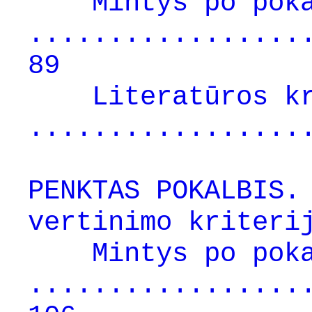
Mintys po pok
.................
89
Literatūros k
.................
PENKTAS POKALBIS.
vertinimo kriteri
Mintys po pok
.................