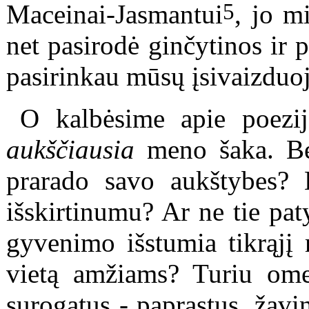
5
Maceinai-Jasmantui
, jo m
net pasirodė ginčytinos ir 
pasirinkau mūsų įsivaizdu
O kalbėsime apie poezij
aukščiausia
meno šaka. B
prarado savo aukštybes? K
išskirtinumu? Ar ne tie pa
gyvenimo išstumia tikrąjį 
vietą amžiams? Turiu ome
surogatus - paprastus, žavi