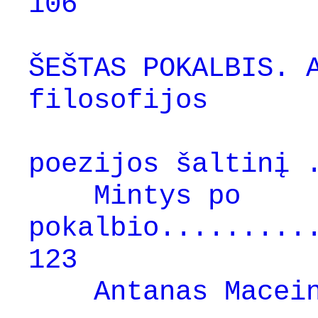
106
ŠEŠTAS POKALBIS. 
filosofijos
i
poezijos šaltinį 
Mintys po
pokalbio.........
123
Antanas Macei